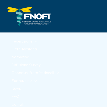
Skip to Main Content
Federazione
Ordini territoriali
Normative
Diffusione Survey
Opportunità professionali
Formazione
News
FAQ
Contatti