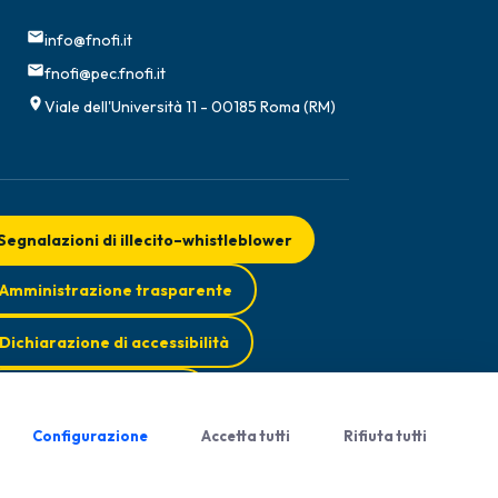
info@fnofi.it
fnofi@pec.fnofi.it
Viale dell'Università 11 - 00185 Roma (RM)
Segnalazioni di illecito–whistleblower
Amministrazione trasparente
Dichiarazione di accessibilità
Obiettivi di accessibilità
Configurazione
Accetta tutti
Rifiuta tutti