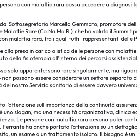
persona con malattia rara possa accedere a diagnosi tem
o dal Sottosegretario Marcello Gemmato, promotore dell’
Malattie Rare (Co.Na.Ma.R.), che ha voluto il Summit per 
on malattia rara, tra i quali tutti i rappresentanti delle 
e alla presa in carico olistica delle persone con malattie
o della fisioterapia all’interno dei percorsi assistenziali
o solo apparente: sono rare singolarmente, ma riguardan
esto non possono essere considerate un settore separato d
tà del nostro Servizio sanitario di essere davvero univer
to l’attenzione sull’importanza della continuità assisten
on è uno slogan, ma una necessità organizzativa, clinica e
idenza. Le persone con malattia rara devono poter contare 
». Ferrante ha anche portato l’attenzione su un dettagl
sita, un esame o un trattamento isolato. Il bisogno è un p