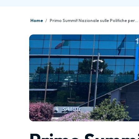
Home
Primo Summit Nazionale sulle Politiche per le Malattie Rare.Ferrante: «La presa in carico olistica non è uno slogan, ma una necessità organizzativa, clinica ed etica»